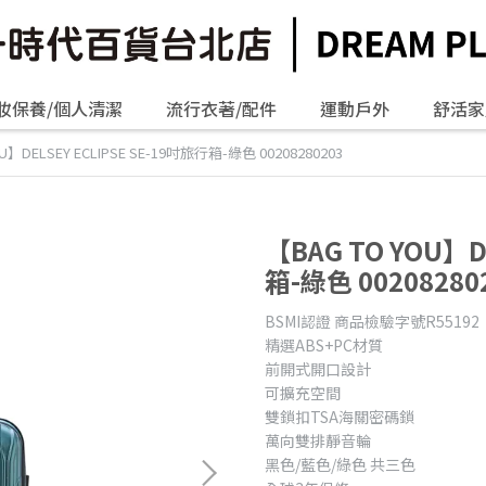
妝保養/個人清潔
流行衣著/配件
運動戶外
舒活家
U】DELSEY ECLIPSE SE-19吋旅行箱-綠色 00208280203
【BAG TO YOU】D
箱-綠色 00208280
BSMI認證 商品檢驗字號R55192
精選ABS+PC材質
前開式開口設計
可擴充空間
雙鎖扣TSA海關密碼鎖
萬向雙排靜音輪
黑色/藍色/綠色 共三色