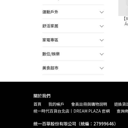
運動戶外
【
Á
舒活家居
家電專區
數位/娛樂
美食超市
關於我們
首頁
我的帳戶
會員註冊與購物說明
退換貨
統一時代百貨台北店丨DREAM PLAZA 官網
查詢
統一百華股份有限公司（統編：27999646）