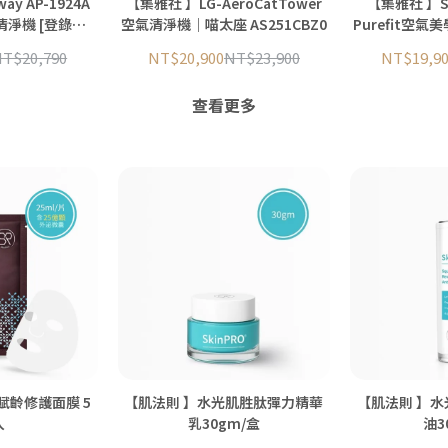
y AP-1924A
【集雅社 】LG-AeroCatTower
【集雅社 】S
 [登錄
空氣清淨機｜喵太座 AS251CBZ0
Purefit空氣
機 F
T$20,790
NT$20,900
NT$23,900
NT$19,9
續寄出)
查看更多
 賦齡修護面膜 5
【肌法則 】水光肌胜肽彈力精華
【肌法則 】
入
乳30gm/盒
油3