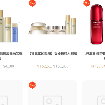
激抗痕亮采緊緻
【資生堂國際櫃】百優精純入霜組
【資生堂國際
組
T$4,100
NT$2,520
NT$2,800
NT$5,0