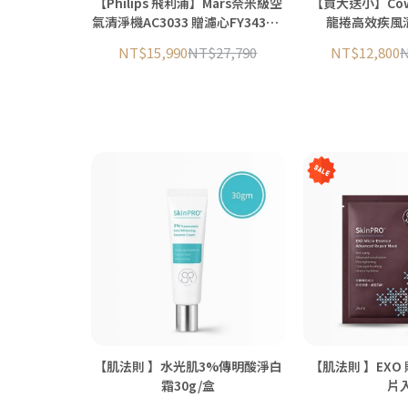
【Philips 飛利浦】Mars奈米級空
【買大送小】Cowa
氣清淨機AC3033 贈濾心FY3430 1
龍捲高效疾風清淨機
個
送]COWAY AP-0425C(預計7月底
NT$15,990
NT$27,790
NT$12,800
N
後開始陸
【肌法則 】水光肌3%傳明酸淨白
【肌法則 】EXO
霜30g/盒
片