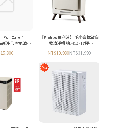
PuriCare™
【Philips 飛利浦】 毛小奈抗敏寵
ture新淨几 空氣清淨
物清淨機 適用15-17坪
新品預購)
AC3681/80
15,900
NT$13,990
NT$31,990