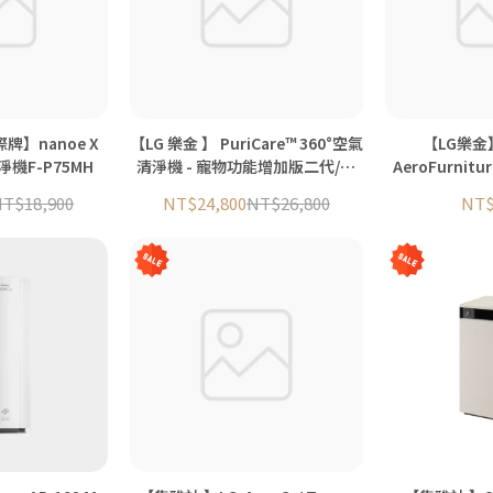
國際牌】nanoe X
【LG 樂金 】 PuriCare™ 360°空氣
【LG樂金】 
機F-P75MH
清淨機 - 寵物功能增加版二代/建
AeroFurni
議適用19坪(單層)AS651DBY0
機 (
T$18,900
NT$24,800
NT$26,800
NT$