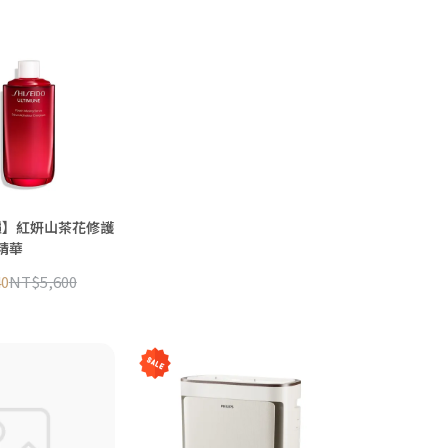
櫃】紅妍山茶花修護
精華
40
NT$5,600