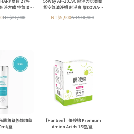
HARP夏普 27坪
Coway AP-1019C 綠淨力玩美雙
美學 淨方體 空氣清淨
禦空氣清淨機 純淨白 贈COWAY
P-S90T
AP-1019C 活性碳濾網
00
NT$21,900
NT$5,900
NT$10,900
水光肌角鯊修護精華
【Hanben】 優胺適 Premium
0ml/盒
Amino Acids 15包/盒