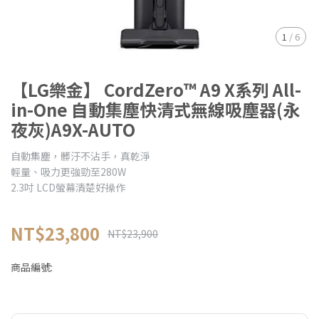
1
/
6
【LG樂金】 CordZero™ A9 X系列 All-
in-One 自動集塵快清式無線吸塵器(永
夜灰)A9X-AUTO
自動集塵，髒汙不沾手，真乾淨
輕量、吸力更強勁至280W
2.3吋 LCD螢幕清楚好操作
NT$23,800
NT$23,900
商品編號: