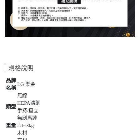
規格說明
品牌
LG 樂金
名稱
無線
HEPA濾網
類型
手持/直立
無刷馬達
重量
2.1~3kg
木材