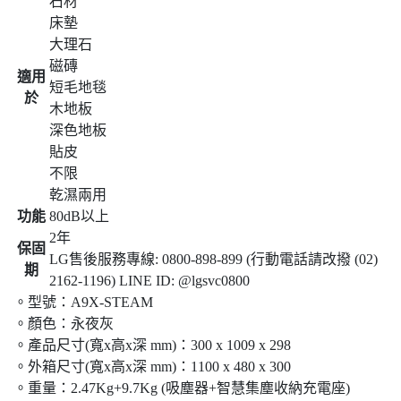
石材
床墊
大理石
磁磚
適用
短毛地毯
於
木地板
深色地板
貼皮
不限
乾濕兩用
功能
80dB以上
2年
保固
LG售後服務專線: 0800-898-899 (行動電話請改撥 (02)
期
2162-1196) LINE ID: @lgsvc0800
。型號：A9X-STEAM
。顏色：永夜灰
。產品尺寸(寬x高x深 mm)：300 x 1009 x 298
。外箱尺寸(寬x高x深 mm)：1100 x 480 x 300
。重量：2.47Kg+9.7Kg (吸塵器+智慧集塵收納充電座)