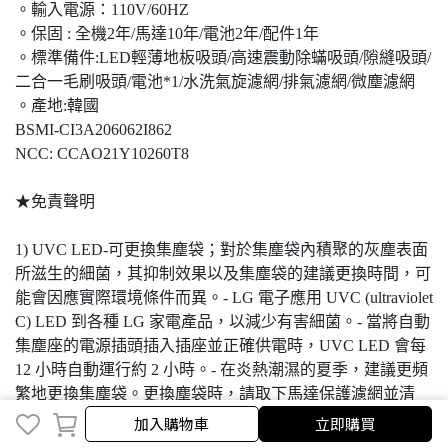
。輸入電源：110V/60HZ
。保固 : 全機2年/馬達10年/電池2年/配件1年
。標準備件:LED輕薄地板吸頭/高速震動除蟎吸頭/隙縫吸頭/
二合一毛刷吸頭/電池*1/水洗氣旋濾網/排氣濾網/微塵濾網
。產地:韓國
BSMI-CI3A206062I862
NCC: CCAO21Y10260T8
★免責聲明
1) UVC LED-可更換集塵袋；對於集塵袋內積聚的灰塵表面
所滋生的細菌，其抑制效果以及集塵袋的建議更換時間，可
能會因應實際環境條件而異。- LG 電子應用 UVC (ultraviolet
C) LED 到各種 LG 家電產品，以減少有害細菌。- 當將自動
集塵座的電源插頭插入插座並正確供電時，UVC LED 會每
12 小時自動運行約 2 小時。- 在炎熱潮濕的夏季，建議更頻
繁地更換集塵袋。更換塵袋時，請取下馬達保護濾網並清
洗，待確認完全乾燥後方可重新使用。此外，請定期清潔放
加入購物車
立即購買
置集塵袋的空間。請使用濕紙巾擦拭外部表面（使用含有酒