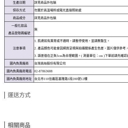
生產日期
詳見商品外包裝
保存方式
勿置於高溫場所或陽光直接照射處
商品成分
詳見商品外包裝
一般化妝品
無
產品登陸碼編號
1. 肌膚如有異常或不適時，請暫停使用，並請教醫生。
注意事項
2. 產品顏色可能會因網頁呈現與拍攝關係產生色差，圖片僅供參考
3. 誤差值在正負3cm為合理範圍。( 測量單位：cm )​下單前請先
國內負責廠商
台灣高絲股份有限公司
國內負責廠商電話
02-87863688
國內負責廠商地址
台北市110信義區基隆路1段200號12樓
運送方式
相關商品