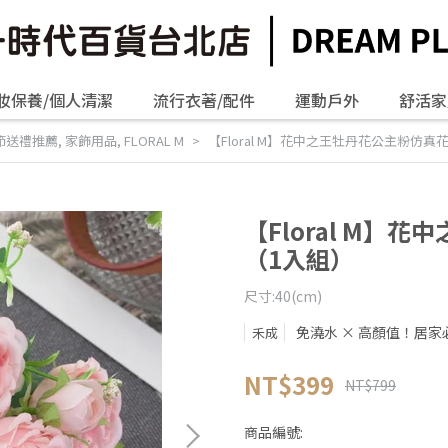
妝保養/個人清潔
流行衣著/配件
運動戶外
舒活家
節送禮推薦
,
家飾用品
,
FLORAL M
【Floral M】花中之王牡丹花公主粉仿真
【Floral M】
（1入組）
尺寸:40(cm)
免澆水 × 高顏值！居家
禾成
NT$399
NT$799
商品編號: