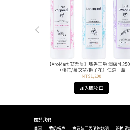
紫色海芋仿真花花材
【AroMart 艾樂曼】瑪香工房 潤膚乳250
（櫻花/薰衣草/梔子花）任選一瓶
NT$1,200
加入購物車
關於我們
首頁
我的帳戶
會員註冊與購物說明
退換貨