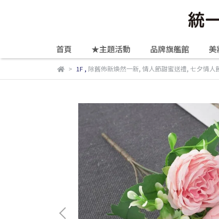
首頁
★主題活動
品牌旗艦館
美
1F
,
除舊佈新煥然一新
,
情人節甜蜜送禮
,
七夕情人