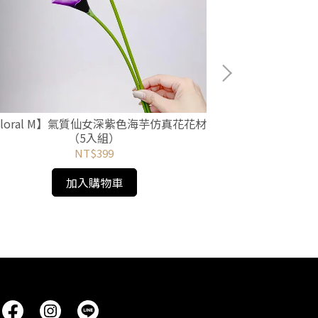
Floral M】氣質仙女深紫色海芋仿真花花材
【Floral 
（5入組）
NT$399
加入購物車