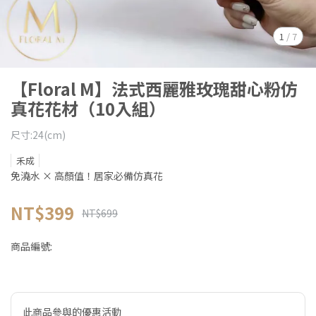
1
/
7
【Floral M】法式西麗雅玫瑰甜心粉仿
真花花材（10入組）
尺寸:24(cm)
禾成
免澆水 × 高顏值！居家必備仿真花
NT$399
NT$699
商品編號:
此商品參與的優惠活動