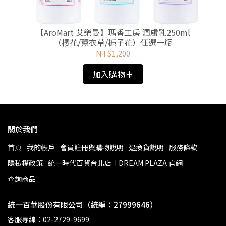
（5
【
【AroMart 艾樂曼】瑪香工房 潤膚乳250ml
（櫻花/薰衣草/梔子花）任選一瓶
NT$1,200
加入購物車
關於我們
首頁
我的帳戶
會員註冊與購物說明
退換貨說明
服務條款
隱私權政策
統一時代百貨台北店丨DREAM PLAZA 官網
查詢商品
統一百華股份有限公司（統編：27999646）
客服專線：02-2729-9699