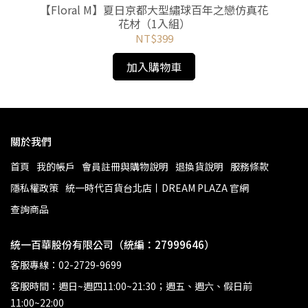
花花
【Floral M】夏日京都大型繡球百年之戀仿真花
【
花材（1入組）
NT$399
加入購物車
關於我們
首頁
我的帳戶
會員註冊與購物說明
退換貨說明
服務條款
隱私權政策
統一時代百貨台北店丨DREAM PLAZA 官網
查詢商品
統一百華股份有限公司（統編：27999646）
客服專線：02-2729-9699
客服時間：週日~週四11:00~21:30；週五、週六、假日前
11:00~22:00