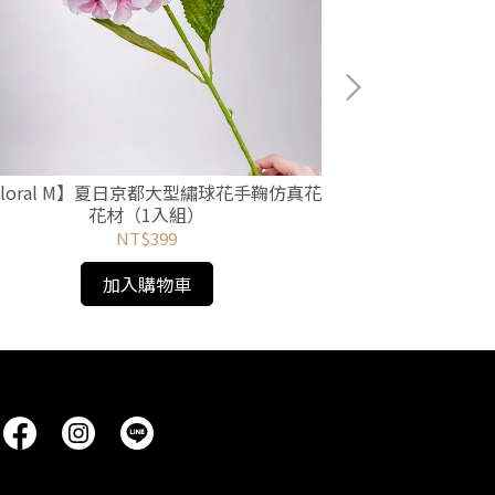
Floral M】夏日京都大型繡球花手鞠仿真花
【Floral 
花材（1入組）
花
NT$399
加入購物車