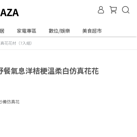
居
家電專區
數位/娛樂
美食超市
白仿真花花材（7入組）
夏日野餐氣息洋桔梗溫柔白仿真花花
必備仿真花