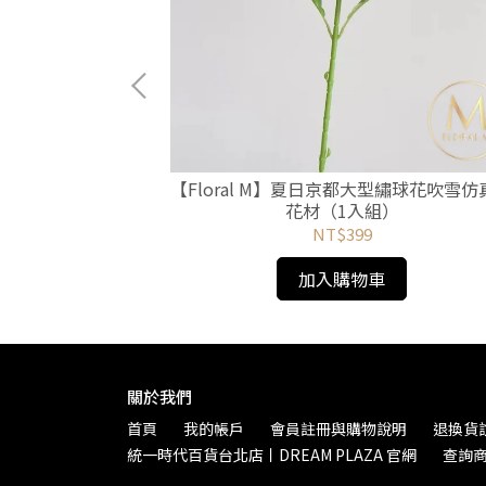
型繡球夢幻翡翠仿真
【Floral M】夏日京都大型繡球花吹雪仿
組）
花材（1入組）
NT$399
加入購物車
關於我們
首頁
我的帳戶
會員註冊與購物說明
退換貨
統一時代百貨台北店丨DREAM PLAZA 官網
查詢