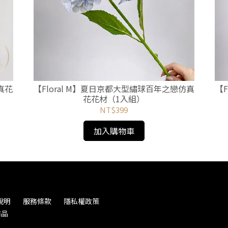
真花
【Floral M】夏日京都大型繡球百年之戀仿真
【
花花材（1入組）
NT$399
加入購物車
說明
服務條款
隱私權政策
商品