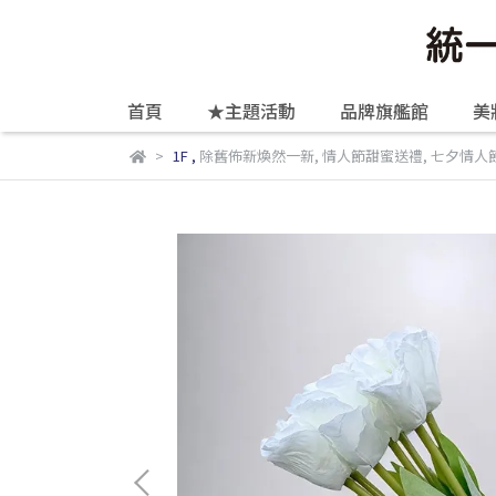
首頁
★主題活動
品牌旗艦館
美
1F
,
除舊佈新煥然一新
,
情人節甜蜜送禮
,
七夕情人