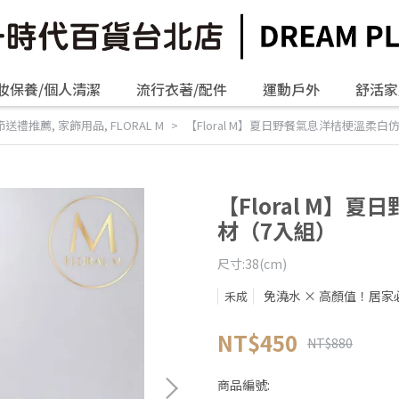
妝保養/個人清潔
流行衣著/配件
運動戶外
舒活家
節送禮推薦
,
家飾用品
,
FLORAL M
【Floral M】夏日野餐氣息洋桔梗溫柔
【Floral M】
材（7入組）
尺寸:38(cm)
免澆水 × 高顏值！居家
禾成
NT$450
NT$880
商品編號: