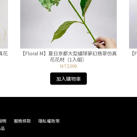
真花
【Floral M】夏日京都大型繡球夢幻翡翠仿真
【
花花材（1入組）
NT$399
加入購物車
說明
服務條款
隱私權政策
商品