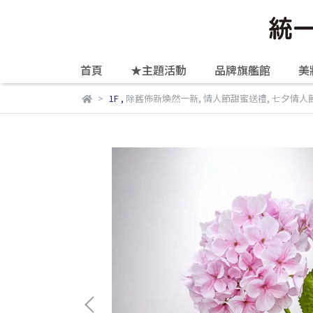
首頁
★主題活動
品牌旗艦館
美
1F
,
除舊佈新煥然一新
,
情人節甜蜜送禮
,
七夕情人