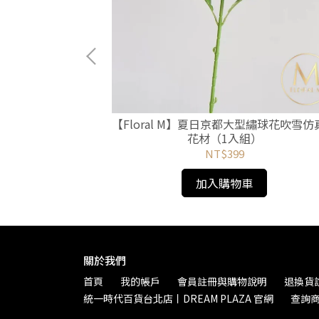
園蜜桃粉荷花仿真花
【Floral M】夏日京都大型繡球花吹雪仿
）
花材（1入組）
NT$399
加入購物車
關於我們
首頁
我的帳戶
會員註冊與購物說明
退換貨
統一時代百貨台北店丨DREAM PLAZA 官網
查詢