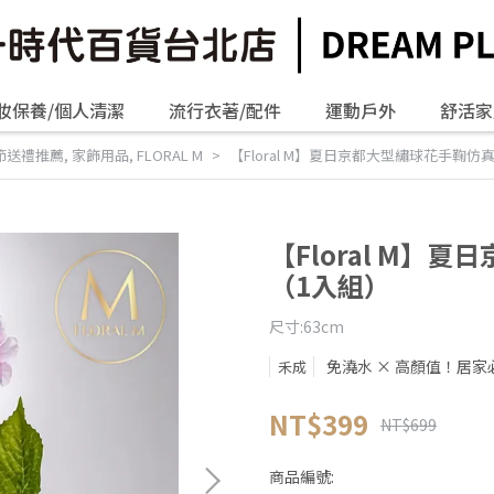
妝保養/個人清潔
流行衣著/配件
運動戶外
舒活家
節送禮推薦
,
家飾用品
,
FLORAL M
【Floral M】夏日京都大型繡球花手鞠
【Floral M】
（1入組）
尺寸:63cm
免澆水 × 高顏值！居家
禾成
NT$399
NT$699
商品編號: