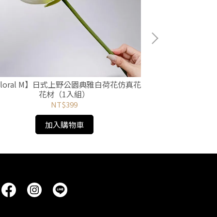
Floral M】日式上野公園典雅白荷花仿真花
【Floral 
花材（1入組）
NT$399
加入購物車