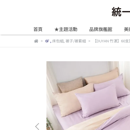
首頁
★主題活動
品牌旗艦館
美
6F
,
床包組
,
被子/被套組
【DUYAN 竹漾】6