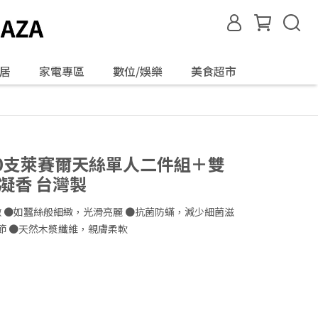
居
家電專區
數位/娛樂
美食超市
】60支萊賽爾天絲單人二件組＋雙
凝香 台灣製
 ●如蠶絲般細緻，光滑亮麗 ●抗菌防蟎，減少細菌滋
節 ●天然木漿纖維，親膚柔軟