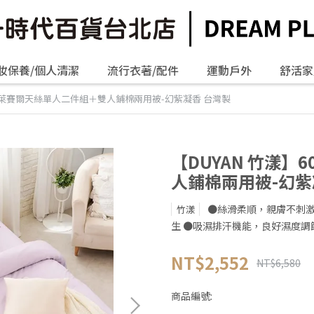
妝保養/個人清潔
流行衣著/配件
運動戶外
舒活家
0支萊賽爾天絲單人二件組＋雙人鋪棉兩用被-幻紫凝香 台灣製
【DUYAN 竹漾
人鋪棉兩用被-幻紫
●絲滑柔順，親膚不刺激
竹漾
生 ●吸濕排汗機能，良好濕度調
NT$2,552
NT$6,580
商品編號: