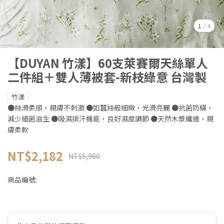
1
/
4
【DUYAN 竹漾】60支萊賽爾天絲單人
二件組＋雙人薄被套-新枝綠意 台灣製
竹漾
●絲滑柔順，親膚不刺激 ●如蠶絲般細緻，光滑亮麗 ●抗菌防蟎，
減少細菌滋生 ●吸濕排汗機能，良好濕度調節 ●天然木漿纖維，親
膚柔軟
NT$2,182
NT$5,980
商品編號: