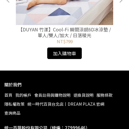
製
【DUYAN 竹漾】Cool-Fi 瞬間涼感6D冰涼墊 /
【
單人/雙人/加大 / 日落稜光
NT$799
加入購物車
關於我們
首頁
我的帳戶
會員註冊與購物說明
退換貨說明
服務條款
隱私權政策
統一時代百貨台北店丨DREAM PLAZA 官網
查詢商品
統一百華股份有限公司（統編：27999646）