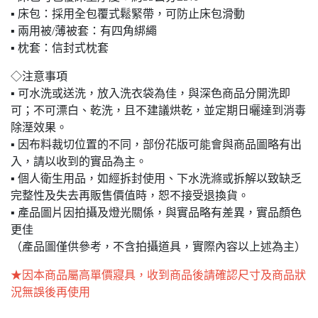
▪ 床包：採用全包覆式鬆緊帶，可防止床包滑動
▪ 兩用被/薄被套：有四角綁繩
▪ 枕套：信封式枕套
◇注意事項
▪ 可水洗或送洗，放入洗衣袋為佳，與深色商品分開洗即
可；不可漂白、乾洗，且不建議烘乾，並定期日曬達到消毒
除溼效果。
▪ 因布料裁切位置的不同，部份花版可能會與商品圖略有出
入，請以收到的實品為主。
▪ 個人衛生用品，如經拆封使用、下水洗滌或拆解以致缺乏
完整性及失去再販售價值時，恕不接受退換貨。
▪ 產品圖片因拍攝及燈光關係，與實品略有差異，實品顏色
更佳
（產品圖僅供參考，不含拍攝道具，實際內容以上述為主）
★因本商品屬高單價寢具，收到商品後請確認尺寸及商品狀
況無誤後再使用