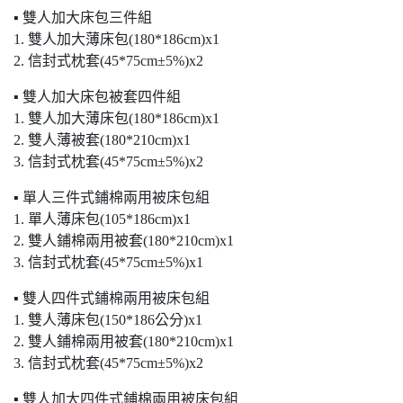
▪ 雙人加大床包三件組
1. 雙人加大薄床包(180*186cm)x1
2. 信封式枕套(45*75cm±5%)x2
▪ 雙人加大床包被套四件組
1. 雙人加大薄床包(180*186cm)x1
2. 雙人薄被套(180*210cm)x1
3. 信封式枕套(45*75cm±5%)x2
▪ 單人三件式鋪棉兩用被床包組
1. 單人薄床包(105*186cm)x1
2. 雙人鋪棉兩用被套(180*210cm)x1
3. 信封式枕套(45*75cm±5%)x1
▪ 雙人四件式鋪棉兩用被床包組
1. 雙人薄床包(150*186公分)x1
2. 雙人鋪棉兩用被套(180*210cm)x1
3. 信封式枕套(45*75cm±5%)x2
▪ 雙人加大四件式鋪棉兩用被床包組