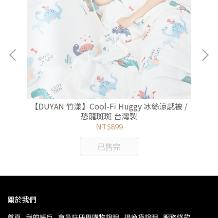
 薇
【DUYAN 竹漾】Cool-Fi Huggy 冰絲涼感被 /
【D
恐龍斑斑 台灣製
NT$899
已售完
關於我們
首頁
我的帳戶
會員註冊與購物說明
退換貨說明
服務條款