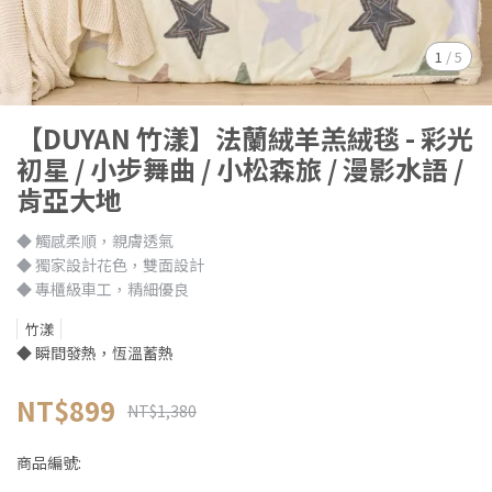
1
/
5
【DUYAN 竹漾】法蘭絨羊羔絨毯 - 彩光
初星 / 小步舞曲 / 小松森旅 / 漫影水語 /
肯亞大地
◆ 觸感柔順，親膚透氣
◆ 獨家設計花色，雙面設計
◆ 專櫃級車工，精細優良
竹漾
◆ 瞬間發熱，恆溫蓄熱
NT$899
NT$1,380
商品編號: