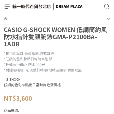
CASIO G-SHOCK WOMEN 低調簡約風
防水指針雙顯腕錶GMA-P2100BA-
1ADR
*精巧的設計;造型纖薄;佩戴舒適
*低調的色彩妝點日常時尚造型
*輕薄/耐衝擊、防水200米
*鬧鐘/碼錶計時/倒數計時/兩地時區顯示;實用功能
G-SHOCK
低調的色彩妝點出日常時尚造型風格
NT$3,600
商品編號: