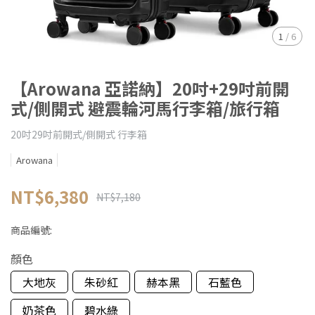
1
/
6
【Arowana 亞諾納】20吋+29吋前開
式/側開式 避震輪河馬行李箱/旅行箱
20吋29吋前開式/側開式 行李箱
Arowana
NT$6,380
NT$7,180
商品編號:
顏色
大地灰
朱砂紅
赫本黑
石藍色
奶茶色
碧水綠