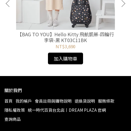
5吋旅
【BAG TO YOU】Hello Kitty 飛航凱蒂-四輪行
【B
李袋-黑 KT03C11BK
NT$3,690
加入購物車
關於我們
首頁
我的帳戶
會員註冊與購物說明
退換貨說明
服務條款
隱私權政策
統一時代百貨台北店丨DREAM PLAZA 官網
查詢商品