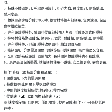
收.
3. 特殊不鏽碳鋼刀, 乾濕兩用設計, 粉碎力強, 硬度堅刃, 耐高低溫,
耐用度高.
4. 轉速最高達每分鐘37000轉, 依食材特性有效運用, 無需濾渣, 保留
食材纖維精華.
5. 專利設計攪拌杯, 使原料從底部接觸刀片後, 形成漩渦式的攪拌.
6. 拌杯材質為聚碳酸酯, 通過NSF認證, 耐酸鹼, 耐高/低溫, 耐撞擊.
7. 專利攪拌棒, 可搭配攪拌濃稠原料, 縮短調理時間.
8. 控制面板, 分為電源開關. 調速旋鈕. 變速開關. 操作簡單又容易.
9. 全新散熱系統設計, 風扇加大, 長時間運轉或攪拌也不易跳機.
10. 馬達高溫保護裝置, 連續運轉使用不跳機, 安全性更高, 壽命更長.
操作4步驟（面板部分由右至左）：
1.開啟面板下方的電源開關
2.將啟動/停止開關下壓以啟動機器
3.中間的速度控制鈕從1轉到10(3秒內完成)
4.從低速（◢）立即切換到高速（▲）
※ 速度控制鈕（1到10）僅能短暫(3秒內完成)操作，不可長期低速
運轉，