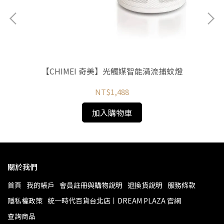
子鍋
【CHIMEI 奇美】光觸媒智能渦流捕蚊燈
【
NT$1,488
加入購物車
關於我們
首頁
我的帳戶
會員註冊與購物說明
退換貨說明
服務條款
隱私權政策
統一時代百貨台北店丨DREAM PLAZA 官網
查詢商品