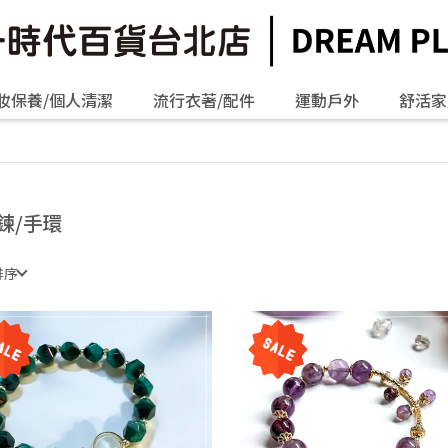
妝保養/個人清潔
流行衣著/配件
運動戶外
舒活家
鍊/手環
排序