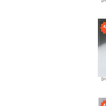
【P
【P