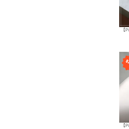
【P
【P