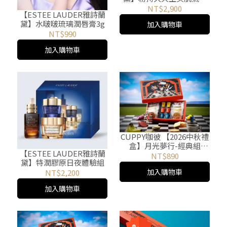
粉餅PF25/PA+++ 1W1 (浪
NT$2,900
【ESTEE LAUDER雅詩蘭
漫開心果/愛玫心
黛】水啵啵琉璃潤唇膏3g
加入購物車
動)Ladurée聯名
NT$990
加入購物車
CUPPY咖彼 【2026中秋禮
盒】月光夢行-經典組
【ESTEE LAUDER雅詩蘭
（9/14陸續出貨）
NT$890
黛】特潤膠原日夜體驗組
加入購物車
NT$2,200
加入購物車