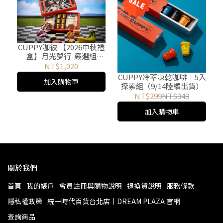
CUPPY咖彼 【2026中秋禮
盒】月光夢行-嚴選組
（9/14陸續出貨）
NT$1,020
CUPPY冷萃凍乾咖啡｜5入
加入購物車
探索組（9/14陸續出貨）
NT$299
NT$349
加入購物車
關於我們
首頁
我的帳戶
會員註冊與購物說明
退換貨說明
服務條款
隱私權政策
統一時代百貨台北店丨DREAM PLAZA 官網
查詢商品